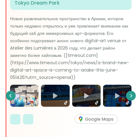
Tokyo Dream Park
Новое развлекательное пространство в Ариаке, которое
только недавно открылось и уже привлекает внимание как
будущий хаб для иммерсивных арт-форматов. Его
особенно подогревает анонс нового digital-art venue от
Atelier des Lumières в 2026 году, что делает район
заметно более хайповым. ([timeout.com]
(https://www.timeout.com/tokyo/news/a-brand-new-
digital-art-space-is-coming-to-ariake-this-june-
051426?utm_source=openai))
Previous
Ne