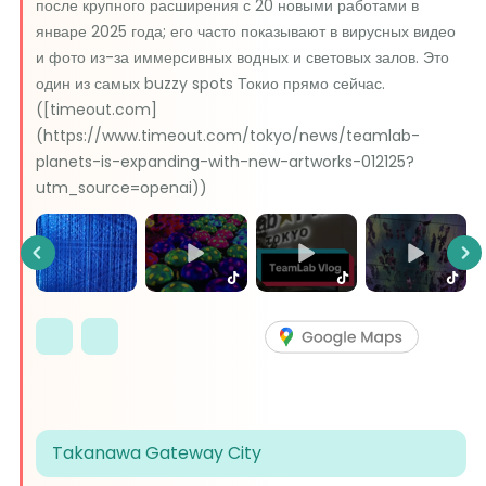
после крупного расширения с 20 новыми работами в
январе 2025 года; его часто показывают в вирусных видео
и фото из-за иммерсивных водных и световых залов. Это
один из самых buzzy spots Токио прямо сейчас.
([timeout.com]
(https://www.timeout.com/tokyo/news/teamlab-
planets-is-expanding-with-new-artworks-012125?
utm_source=openai))
Previous
Ne
Takanawa Gateway City