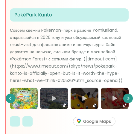
PokéPark Kanto
Совсем свежий Pokémon-парк в районе Yomiuriland,
открывшийся в 2026 году и уже обсуждаемый как новый
must-visit для фанатов аниме и поп-культуры. Хайп
держится на новизне, сильном бренде и масштабной
«Pokémon Forest» с сотнями фигур. ([timeout.com]
(https://www.timeout.com/tokyo/news/pokepark-
kanto-is-officially-open-but-is-it-worth-the-hype-
heres-what-we-think-020526?utm_source=openai))
Previous
Ne