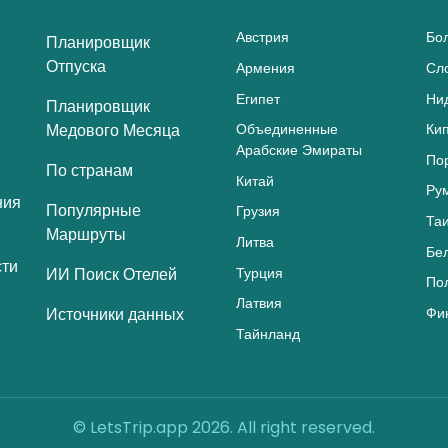
Австрия
Бо
Планировщик
Отпуска
Армения
Сл
Египет
Ни
Планировщик
Медового Месяца
Объединенные
Ки
Арабские Эмираты
По
По странам
Китай
Ру
ния
Популярные
Грузия
Та
Маршруты
Литва
Бе
ти
Турция
ИИ Поиск Отелей
По
Латвия
Источники данных
Фи
Тайнланд
© LetsTrip.app 2026. All right reserved.