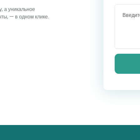
у, а уникальное
чты, — в одном клике.