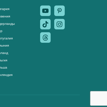
лгария
овения
дерланды
пр
ртугалия
мыния
иланд
льгия
льша
нляндия