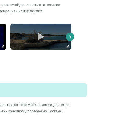
тревел-гайдах и пользовательских
комендациях из Instagram-
Next
ают как «bucket-list» локацию для моря
очень красивому побережью Тосканы.