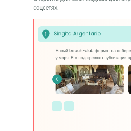
соцсетях.
Singita Argentario
1
Новый beach-club формат на побережь
у моря. Его подогревают публикации п
Previous