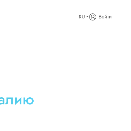
RU
Войти
талию