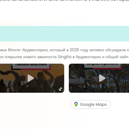
е Монте-Арджентарио, который в 2025 году активно обсуждали ка
ро открытие нового аванпоста Singita в Арджентарио и общий хайп