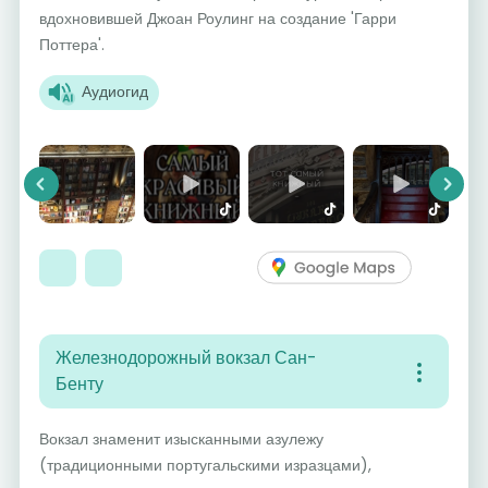
вдохновившей Джоан Роулинг на создание 'Гарри
Поттера'.
Аудиогид
Previous
Next
Железнодорожный вокзал Сан-
Бенту
Вокзал знаменит изысканными азулежу
(традиционными португальскими изразцами),