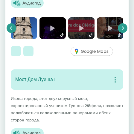
Аудиогид
Previous
Next
Мост Дом Луиша I
Икона города, этот двухъярусный мост,
спроектированный учеником Густава Эйфеля, позволяет
полюбоваться великолепными панорамами обеих
сторон города.
Аудиогид