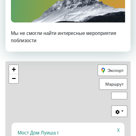
Мы не смогли найти интиресные мероприятия
поблизости
+
Экспорт
−
Маршрут
X
Мост Дом Луиша I
2
4
3
1
6
5
7