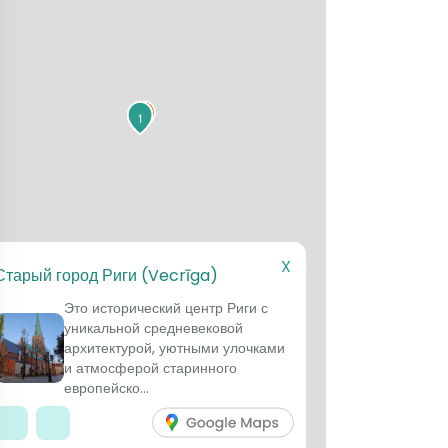
1
X
Старый город Риги (Vecrīga)
Это исторический центр Риги с
уникальной средневековой
архитектурой, уютными улочками
и атмосферой старинного
европейско...