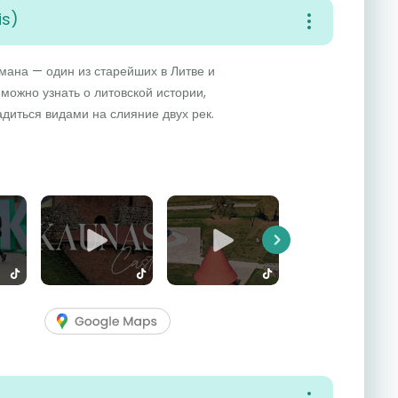
is)
мана — один из старейших в Литве и
5
6
 можно узнать о литовской истории,
диться видами на слияние двух рек.
Next