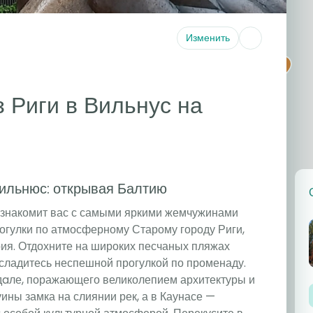
Изменить
2
 Риги в Вильнус на
Вильнюс: открывая Балтию
ознакомит вас с самыми яркими жемчужинами
рогулки по атмосферному Старому городу Риги,
рия. Отдохните на широких песчаных пляжах
сладитесь неспешной прогулкой по променаду.
дaле, поражающего великолепием архитектуры и
уины замка на слиянии рек, а в Каунасе —