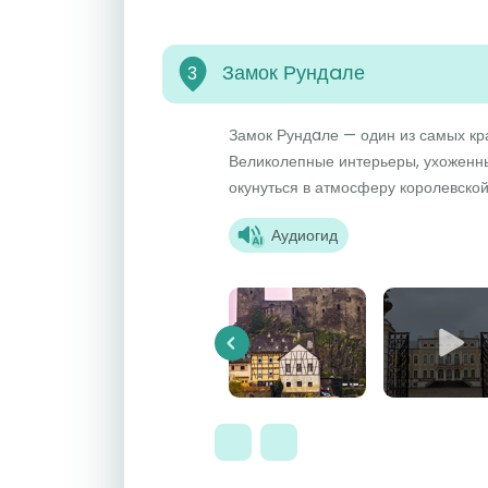
Замок Рундaле
3
Замок Рундaле — один из самых кр
Великолепные интерьеры, ухоженны
окунуться в атмосферу королевской 
Аудиогид
Previous