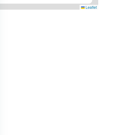
Leaflet
3
4