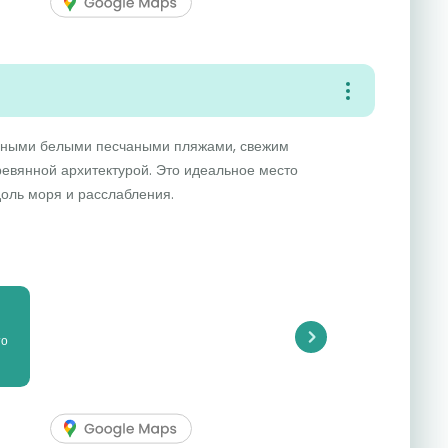
нными белыми песчаными пляжами, свежим
ревянной архитектурой. Это идеальное место
доль моря и расслабления.
то
Next