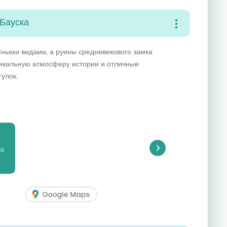
 Бауска
сными видами, а руины средневекового замка
никальную атмосферу истории и отличные
улок.
то
Next