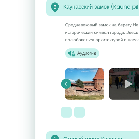
Каунасский замок (Kauno pil
5
Средневековый замок на берегу Не
исторический символ города. Здесь
полюбоваться архитектурой и насла
Аудиогид
Previous
Старый город Каунаса