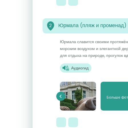
Юрмала (пляж и променад)
2
Юрмала славится своими протяжё
морским воздухом и элегантной де
для отдыха на природе, прогулок в
Аудиогид
Больше фо
Previous