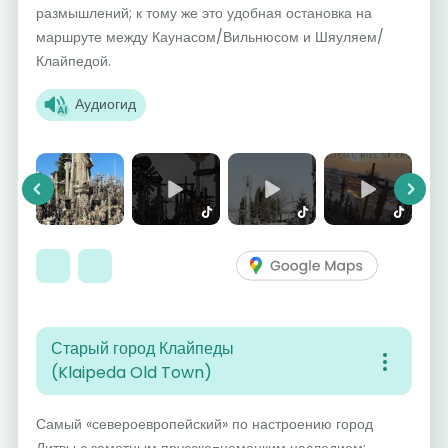
размышлений; к тому же это удобная остановка на
маршруте между Каунасом/Вильнюсом и Шяуляем/
Клайпедой.
Аудиогид
Previous
Next
Старый город Клайпеды
(Klaipeda Old Town)
Самый «североевропейский» по настроению город
Литвы с заметным прусско-немецким наследием: