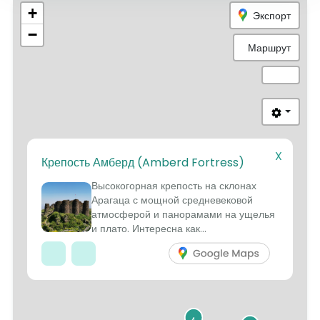
+
Экспорт
−
Маршрут
X
Крепость Амберд (Amberd Fortress)
8
9
Высокогорная крепость на склонах
Арагаца с мощной средневековой
атмосферой и панорамами на ущелья
и плато. Интересна как...
4