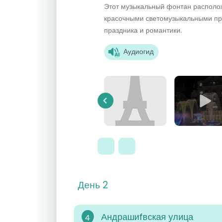
Этот музыкальный фонтан располож
красочными светомузыкальными пр
праздника и романтики.
Аудиогид
Previous
День 2
Андрашиfвская улица
4