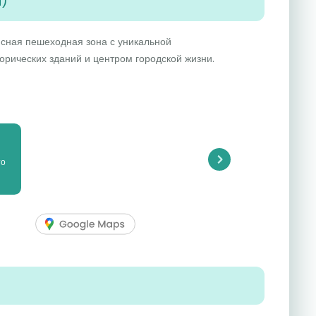
a)
исная пешеходная зона с уникальной
орических зданий и центром городской жизни.
то
Next