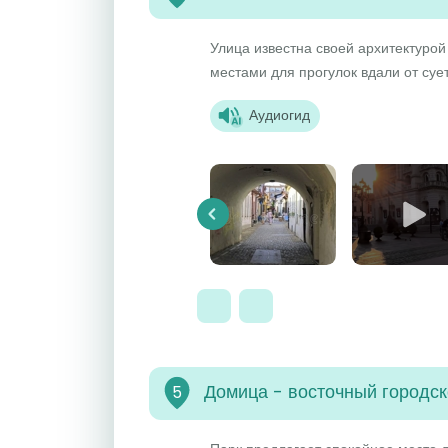
Улица известна своей архитектурой
местами для прогулок вдали от суе
Аудиогид
Previous
Домица - восточный городск
5