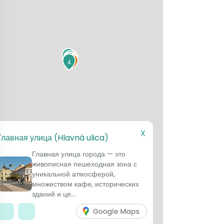
6
2
3
1
4
X
Главная улица (Hlavná ulica)
Главная улица города — это
живописная пешеходная зона с
уникальной атмосферой,
множеством кафе, исторических
зданий и це...