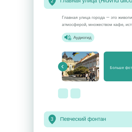
Главная улица (Hlavná ulic
2
Главная улица города — это живоп
атмосферой, множеством кафе, ист
Аудиогид
Больше фо
Previous
Певческий фонтан
3