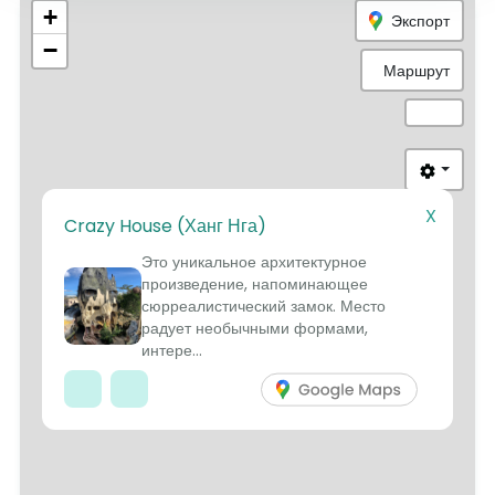
+
Экспорт
−
Маршрут
X
Crazy House (Ханг Нга)
3
8
2
1
4
Это уникальное архитектурное
6
7
произведение, напоминающее
сюрреалистический замок. Место
радует необычными формами,
9
интере...