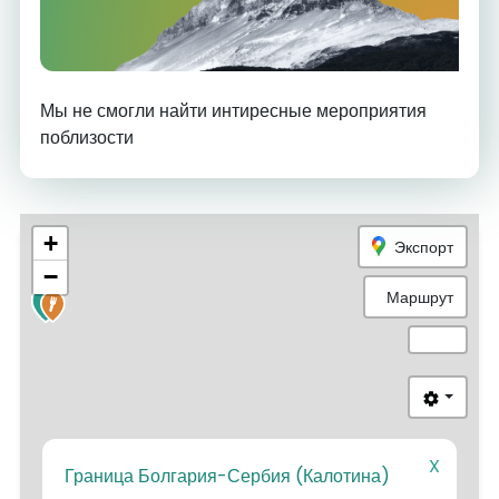
Мы не смогли найти интиресные мероприятия
поблизости
+
Экспорт
−
Маршрут
4
X
Граница Болгария-Сербия (Калотина)
3