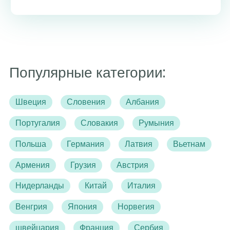
Популярные категории:
Швеция
Словения
Албания
Португалия
Словакия
Румыния
Польша
Германия
Латвия
Вьетнам
Армения
Грузия
Австрия
Нидерланды
Китай
Италия
Венгрия
Япония
Норвегия
швейцария
Франция
Сербия