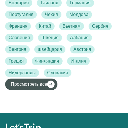
Болгария
Таиланд
Германия
Португалия
Чехия
Молдова
Франция
Китай
Вьетнам
Сербия
Словения
Швеция
Албания
Венгрия
швейцария
Австрия
Греция
Финляндия
Италия
Нидерланды
Словакия
Просмотреть все
Let’s
Trip